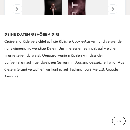
DEINE DATEN GEHÖREN DIR!
Cruise and Ride verzichtet auf die übliche Cookie-Auswahl und verwendet
nur zwingend notwendige Daten. Uns interessiert es nicht, auf welchen
Internetseiten du warst. Genauso wenig möchten wir, dass dein
Surfverhalten auf irgendwelchen Servern im Ausland gespeichert wird. Aus
diesem Grund verzichten wir künftig auf Tracking Tools wie z.B. Google
Analytics.
03 - Burton | Talent Scout - 146cm -
16.03.24
Ein inspirierter Ride, der gute Laune macht. Das
03 - Burton | Talent Scout - 146cm - 16.03.24
Burton Feelgood Snowboard für Damen bietet alles,
0
was du für frische Lines in unberührtem Schnee und
OK
das Erkunden unberührter Natur benötigst. Es besitzt