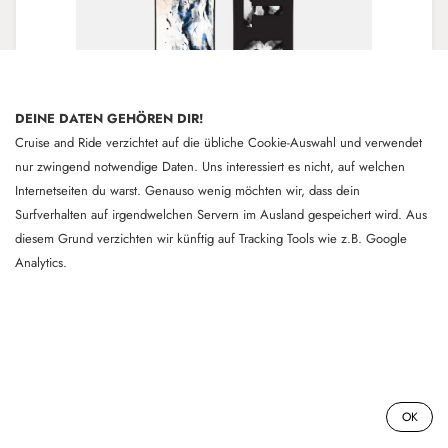
DEINE DATEN GEHÖREN DIR!
Cruise and Ride verzichtet auf die übliche Cookie-Auswahl und verwendet
nur zwingend notwendige Daten. Uns interessiert es nicht, auf welchen
Internetseiten du warst. Genauso wenig möchten wir, dass dein
Surfverhalten auf irgendwelchen Servern im Ausland gespeichert wird. Aus
diesem Grund verzichten wir künftig auf Tracking Tools wie z.B. Google
Analytics.
02 - Burton | Feelgood | 149cm -
17.01.26
All Mountain Snowboard. Ein dynamischer Ride, mit
dem du dich in jedem Gelände sicher fühlst und Spaß
02 - Burton | Feelgood | 149cm - 17.01.26
hast. Das Burton Feelgood Snowboard für Damen
0
OK
bietet alles, was du für frische Lines in unberührtem
Schnee und das Erkunden unberührter Natur