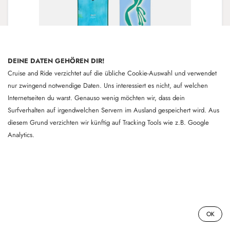
DEINE DATEN GEHÖREN DIR!
Cruise and Ride verzichtet auf die übliche Cookie-Auswahl und verwendet
nur zwingend notwendige Daten. Uns interessiert es nicht, auf welchen
Internetseiten du warst. Genauso wenig möchten wir, dass dein
Surfverhalten auf irgendwelchen Servern im Ausland gespeichert wird. Aus
diesem Grund verzichten wir künftig auf Tracking Tools wie z.B. Google
Analytics.
07 - Burton | Blossom | 155cm -
07.03.26
All Mountain-/Park-Snowboard. Ein True Twin, um
kreativ zu werden, mit einer Kombination aus Camber
07 - Burton | Blossom | 155cm - 07.03.26
und einem carbonverstärkten Kern für zusätzlichen
0
OK
Snap und PopDie Freiheit, du selbst zu sein. Die
Freiheit, kreativ zu sein. Unseren Team-Ridern wurden